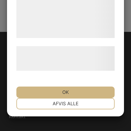
analysepartnere, som kan kombinere dem
Kontakta oss gärna för frågor om vad vi kan tvätta och
med data, du tidligere har givet dem eller
hur du bäst använder dig av våra tjänster. Vi garanterar
de har indsamlet gennem din brug af deres
dig vår bästa service!
tjenester. Ved at klikke på 'OK' giver du
samtykke til disse formål.
Læs mere om vores brug af cookies og
behandling af persondata på vores
hjemmeside.
Start
Tjänster
OK
Garantier
NØDVENDIGE
PRÆFERENCER
AFVIS ALLE
Priser & Erbjudanden
Kontakt
MARKETING
STATISTIK